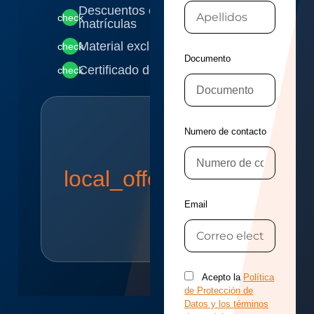
Descuentos especiales en futuras
check
matrículas
Material exclusivo para descargar
check
Documento
Certificado de participación digital
check
Oferta
Numero de contacto
Especial
Aprovecha
bonificación
local_offer
exclusiva en
matrículas
Email
para
asistentes.
Acepto la
Política
de Protección de
Datos y los términos