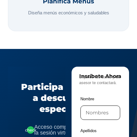
Planifica Menús
Diseña menús económicos y saludables
Insríbete Ahora
Déjanos tus datos y un
asesor te contactará.
Participa y accede
a descuentos
Nombre
especiales
Acceso completamente gratuito a
check
Apellidos
la sesión virtual