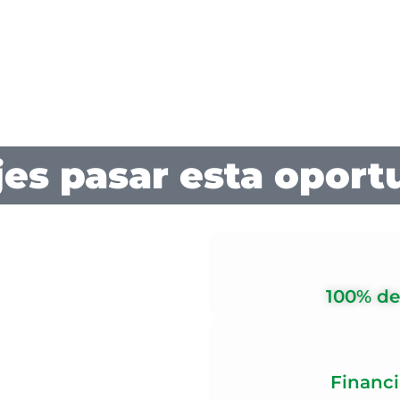
Conviértete en profe
ya sa
Has dedicado años a for
Ahora es momento de transformar e
En la Tecnológica del Oriente
creemos en ti
y
va
jes pasar esta oport
100% de
Financi