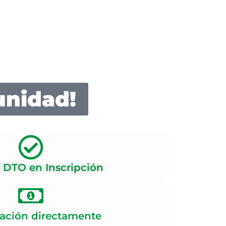
sional con lo que
bes
mar tu vocación.
sa pasión en una carrera.
loramos tu recorrido como normalista
.
unidad!
 DTO en Inscripción
ación directamente