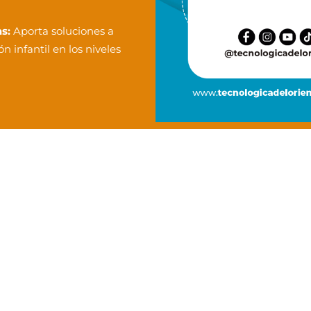
s:
Aporta soluciones a
 infantil en los niveles
ologa tu formación y
ino como profesional
ógica del Oriente
os a formar tu vocación.
sformar esa pasión en una carrera.
n ti
y
valoramos tu recorrido como normalista
.