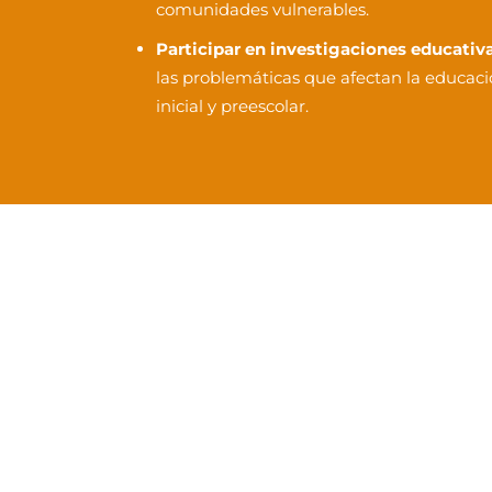
comunidades vulnerables.
Participar en investigaciones educativa
las problemáticas que afectan la educación
inicial y preescolar.
Hazlo valer. Hom
continúa tu cam
en la Tecnol
Has dedicado añ
Ahora es momento de tran
En la Tecnológica del Oriente
creemos e