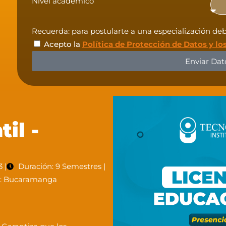
Nivel académico
Recuerda: para postularte a una especialización debe
Acepto la
Política de Protección de Datos y lo
Enviar Dat
il -
 |
Duración: 9 Semestres |
o: Bucaramanga