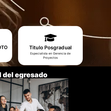
DTO
Titulo Posgradual
Especialista en Gerencia de
Proyectos
l del egresado