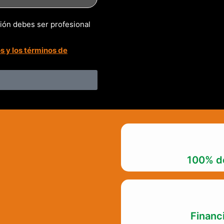
ción debes ser profesional
s y los términos de
100% de
Financ