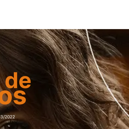
 de
os
03/2022