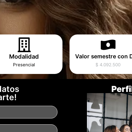
Modalidad
Valor semestre con 
Presencial
$ 4.092.500
datos
Perfi
arte!