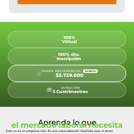
100%
✅
Virtual
100% dto.
⚡
Inscripción
TARIFA PREFERENCIAL
OFERTA
💰
$3.729.000
DURACIÓN
🎓
3 Cuatrimestres
Aprende lo que
el mercado laboral necesita
Este no es un programa más. Es una especialización diseñada para el sector