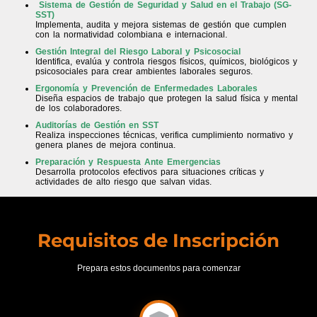
Sistema de Gestión de Seguridad y Salud en el Trabajo (SG-
SST)
Implementa, audita y mejora sistemas de gestión que cumplen
con la normatividad colombiana e internacional.
Gestión Integral del Riesgo Laboral y Psicosocial
Identifica, evalúa y controla riesgos físicos, químicos, biológicos y
psicosociales para crear ambientes laborales seguros.
Ergonomía y Prevención de Enfermedades Laborales
Diseña espacios de trabajo que protegen la salud física y mental
de los colaboradores.
Auditorías de Gestión en SST
Realiza inspecciones técnicas, verifica cumplimiento normativo y
genera planes de mejora continua.
Preparación y Respuesta Ante Emergencias
Desarrolla protocolos efectivos para situaciones críticas y
actividades de alto riesgo que salvan vidas.
Requisitos de Inscripción
Prepara estos documentos para comenzar