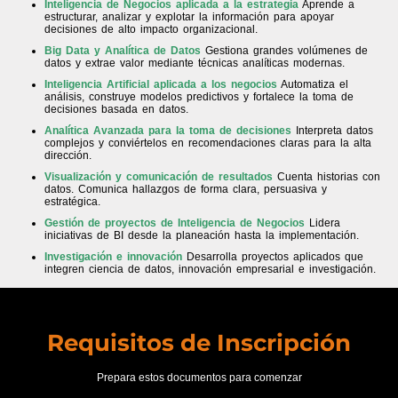
Inteligencia de Negocios aplicada a la estrategia
Aprende a
estructurar, analizar y explotar la información para apoyar
decisiones de alto impacto organizacional.
Big Data y Analítica de Datos
Gestiona grandes volúmenes de
datos y extrae valor mediante técnicas analíticas modernas.
Inteligencia Artificial aplicada a los negocios
Automatiza el
análisis, construye modelos predictivos y fortalece la toma de
decisiones basada en datos.
Analítica Avanzada para la toma de decisiones
Interpreta datos
complejos y conviértelos en recomendaciones claras para la alta
dirección.
Visualización y comunicación de resultados
Cuenta historias con
datos. Comunica hallazgos de forma clara, persuasiva y
estratégica.
Gestión de proyectos de Inteligencia de Negocios
Lidera
iniciativas de BI desde la planeación hasta la implementación.
Investigación e innovación
Desarrolla proyectos aplicados que
integren ciencia de datos, innovación empresarial e investigación.
Requisitos de Inscripción
Prepara estos documentos para comenzar