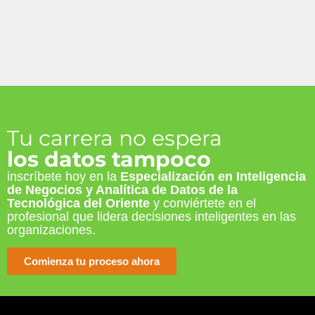
Tu carrera no espera
los datos tampoco
inscríbete hoy en la
Especialización en Inteligencia
de Negocios y Analítica de Datos
de la
Tecnológica del Oriente
y conviértete en el
profesional que lidera decisiones inteligentes en las
organizaciones.
Comienza tu proceso ahora