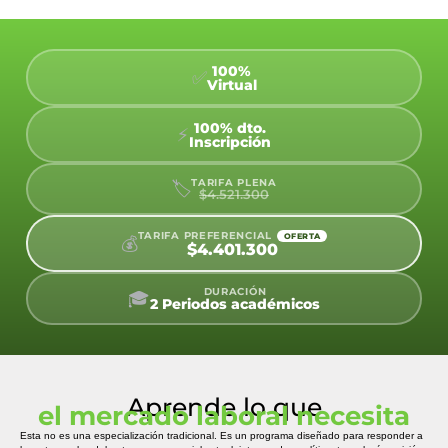
100%
✅
Virtual
100% dto.
⚡
Inscripción
TARIFA PLENA
🏷️
$4.521.300
TARIFA PREFERENCIAL
OFERTA
💰
$4.401.300
DURACIÓN
🎓
2 Periodos académicos
Aprende lo que
el mercado laboral necesita
Esta no es una especialización tradicional. Es un programa diseñado para responder a