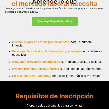
Aprende lo que
el mercado laboral necesita
Descarga aquí el plan de estudios y descubre cómo la carrera te prepara para los retos
actuales en el ámbito laboral.
Descarga Plan de Estudios
Diseñar y aplicar
estrategias didácticas
para la primera
infancia.
Promover la inclusión, la diversidad y el respeto
en ambientes
educativos.
Gestionar proyectos pedagógicos
con enfoque social y cultural.
Evaluar procesos de aprendizaje
con metodologías innovadoras.
Ejercer liderazgo educativo
en instituciones públicas y privadas.
Requisitos de Inscripción
Prepara estos documentos para comenzar