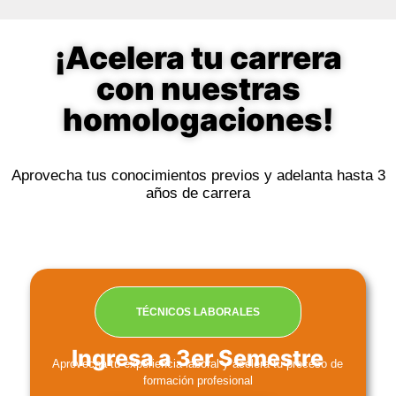
¡Acelera tu carrera
con nuestras
homologaciones!
Aprovecha tus conocimientos previos y adelanta hasta 3
años de carrera
TÉCNICOS LABORALES
Ingresa a 3er Semestre
Aprovecha tu experiencia laboral y acelera tu proceso de
formación profesional