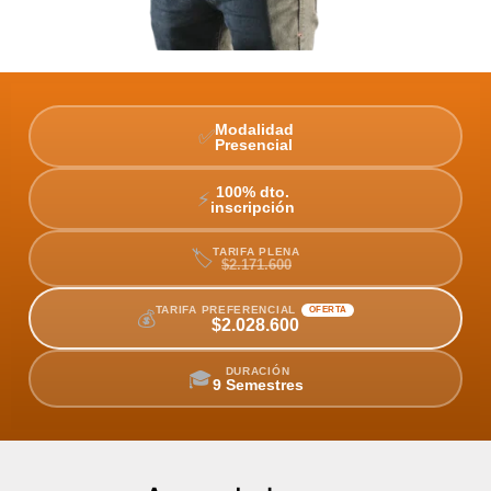
Modalidad
✅
Presencial
100% dto.
⚡
inscripción
TARIFA PLENA
🏷️
$2.171.600
TARIFA PREFERENCIAL
OFERTA
💰
$2.028.600
DURACIÓN
🎓
9 Semestres