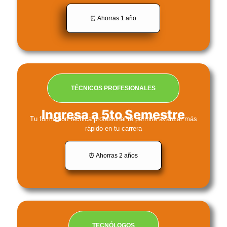
⏰ Ahorras 1 año
TÉCNICOS PROFESIONALES
Ingresa a 5to Semestre
Tu formación técnica profesional te permite avanzar más
rápido en tu carrera
⏰ Ahorras 2 años
TECNÓLOGOS