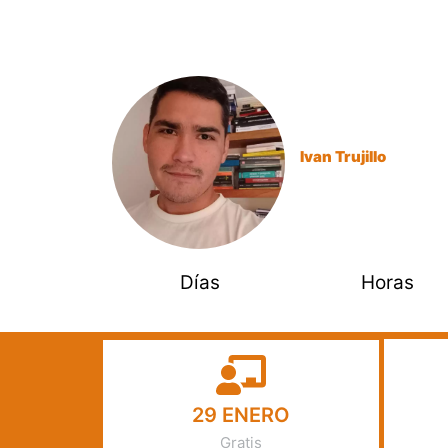
algoritmos y técnicas de aprendizaj
toma de decisiones.
Ivan Trujillo
Especialista
Días
Horas
29 ENERO
Gratis