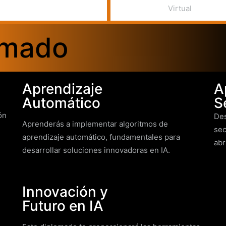
Virtual
omado
Aprendizaje
A
Automático
S
ón
Des
Aprenderás a implementar algoritmos de
sec
aprendizaje automático, fundamentales para
abr
desarrollar soluciones innovadoras en IA.
Innovación y
Futuro en IA