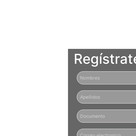
Regístrat
ITO
IA
ia Artificial
l sector salud,
terés es el uso de