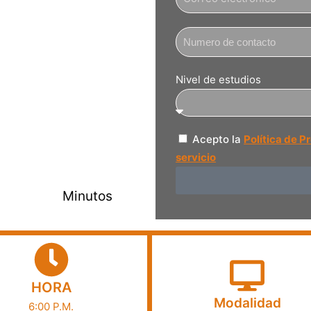
e de máquina para la
Nivel de estudios
Acepto la
Política de P
servicio
Minutos
HORA
Modalidad
6:00 P.M.